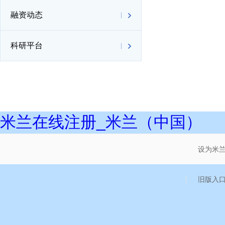
融资动态
科研平台
米兰在线注册_米兰（中国）
设为米
旧版入