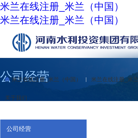
米兰在线注册_米兰（中国）
米兰在线注册_米兰（中国）
公司经营
米兰在线注册_米兰（中国）
米兰在线注册_米
关于我们
公司经营